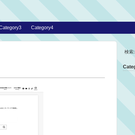
Category3
Category4
検索:
Categ