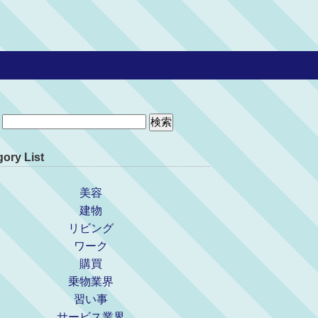
ory List
美容
建物
リビング
ワーク
購買
乗物業界
習い事
サービス業界