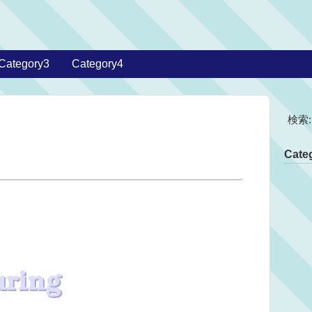
Category3
Category4
検索:
Categ