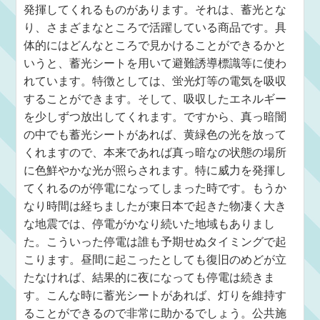
発揮してくれるものがあります。それは、蓄光とな
り、さまざまなところで活躍している商品です。具
体的にはどんなところで見かけることができるかと
いうと、蓄光シートを用いて避難誘導標識等に使わ
れています。特徴としては、蛍光灯等の電気を吸収
することができます。そして、吸収したエネルギー
を少しずつ放出してくれます。ですから、真っ暗闇
の中でも蓄光シートがあれば、黄緑色の光を放って
くれますので、本来であれば真っ暗なの状態の場所
に色鮮やかな光が照らされます。特に威力を発揮し
てくれるのが停電になってしまった時です。もうか
なり時間は経ちましたが東日本で起きた物凄く大き
な地震では、停電がかなり続いた地域もありまし
た。こういった停電は誰も予期せぬタイミングで起
こります。昼間に起こったとしても復旧のめどが立
たなければ、結果的に夜になっても停電は続きま
す。こんな時に蓄光シートがあれば、灯りを維持す
ることができるので非常に助かるでしょう。公共施