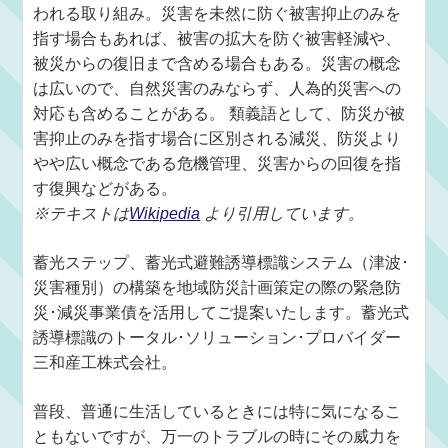
われる取り組み。災害を未然に防ぐ被害抑止のみを
指す場合もあれば、被害の拡大を防ぐ被害軽減や、
被災からの復旧まで含める場合もある。災害の概念
は広いので、自然災害のみならず、人為的災害への
対応も含めることがある。 類義語として、防災が被
害抑止のみを指す場合に区別される減災、防災より
やや広い概念である危機管理、災害からの回復を指
す復興などがある。
※テキストは
Wikipedia
より引用しています。
蓄光ステップ、蓄光式避難誘導標識システム（津波･
災害種別）の構築を地域防災計画策定の際の緊急防
災･減災事業債を活用してご提案いたします。蓄光式
誘導標識のトータル･ソリューション･プロバイダー
三和産工株式会社。
普段、普通に生活しているときには特に気になるこ
ともないですが、万一のトラブルの時にその威力を