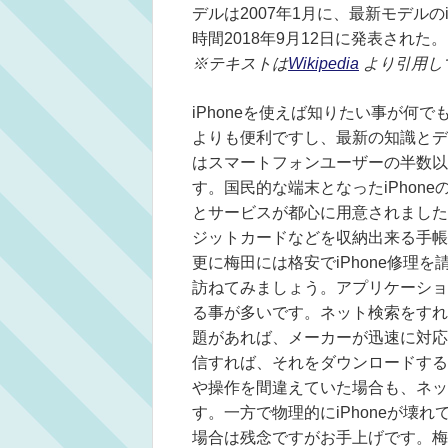
デルは2007年1月に、最新モデルのiPhon
時間2018年9月12日に発表された。
※テキストは
Wikipedia
より引用し
iPhoneを使えば知りたい事が何
よりも便利ですし、最新の知識とデ
はスマートフォンユーザーの半数以上
す。国民的な端末となったiPhon
とサービスが都心に用意されました。
ジットカードなどを収納出来る手帳
更に梅田には格安でiPhone修理
訪ねてみましょう。アプリケーショ
る事が多いです。ネット検索をすれ
題があれば、メーカーが迅速に対応
信すれば、それをダウンロードする
や操作を間違えていた場合も、ネッ
す。一方で物理的にiPhoneが壊
場合は残念ですがお手上げです。梅田