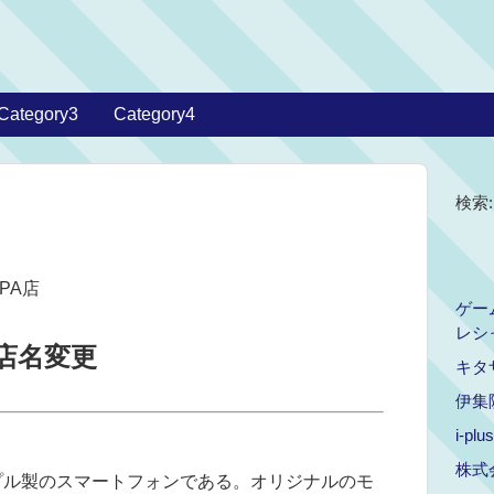
Category3
Category4
検索:
OPA店
ゲー
レシ
店名変更
キタ
伊集
i-plus
株式
ップル製のスマートフォンである。オリジナルのモ