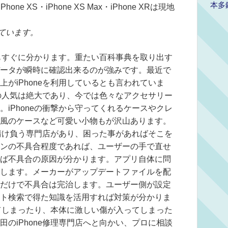
本多
e XS・iPhone XS Max・iPhone XRは現地
ています。
でもすぐに分かります。重たい百科事典を取り出す
ータが瞬時に確認出来るのが強みです。最近で
がiPhoneを利用しているとも言われていま
eの人気は絶大であり、今では色々なアクセサリー
iPhoneの衝撃から守ってくれるケースやクレ
風のケースなど可愛い小物もが沢山あります。
を請け負う専門店があり、困った事があればそこを
ンの不具合程度であれば、ユーザーの手で直せ
ば不具合の原因が分かります。アプリ自体に問
します。メーカーがアップデートファイルを配
だけで不具合は完治します。ユーザー側が設定
ト検索で得た知識を活用すれば対策が分かりま
れてしまったり、本体に激しい傷が入ってしまった
のiPhone修理専門店へと向かい、プロに相談