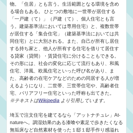
物。「住居」とも言う。生活範囲となる環境を含め
る場合もある。 ひとつの敷地に一世帯が居住する
「一戸建（て）」（戸建（て）、個人住宅とも言
う。建築基準法においては専用住宅）と、複数世帯
が居住する「集合住宅」（建築基準法においては共
同住宅）とに大別される。また、自己が所有し居住
する持ち家と、他人が所有する住宅を借りて居住す
る貸家（貸間）・賃貸住宅に分けることもできる。
その形には、社会の変化に応じて流行もあり、和風
住宅、洋風、欧風住宅といった呼び名があり、ま
た、高齢者の在宅ケアなどのための同居する人が増
えるようになり、二世帯、三世帯住宅や、高齢者住
宅、バリアフリー住宅といった呼称も出てきた。
※テキストは
Wikipedia
より引用しています。
埼玉で注文住宅を建てるなら「アットナチュレ」At-
natureへ。調湿効果のある漆喰や素足で歩きたくなる
無垢床など自然素材を使った１邸１邸手作り感溢れ