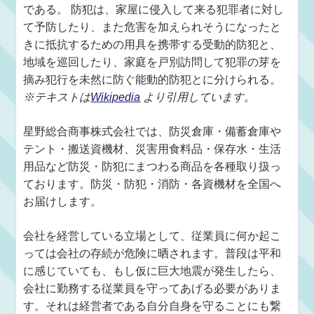
である。 防犯は、家屋に侵入して来る犯罪者に対し
て予防したり、また危害を加えられそうになったと
きに抵抗するための用具を携帯する受動的防犯と、
地域を巡回したり、家庭を戸別訪問して犯罪の芽を
摘み犯行を未然に防ぐ能動的防犯とに分けられる。
※テキストは
Wikipedia
より引用しています。
星野総合商事株式会社では、防災倉庫・備蓄倉庫や
テント・搬送資機材、災害用食料品・保存水・生活
用品など防災・防犯にまつわる商品を各種取り扱っ
ております。防災・防犯・消防・各資機材を全国へ
お届けします。
会社を経営している立場として、従業員に何か起こ
っては会社の存続が危険に晒されます。普段は平和
に感じていても、もし仮に巨大地震が発生したら、
会社に勤務する従業員を守ってあげる必要がありま
す。それは経営者である自分自身を守ることにも繋