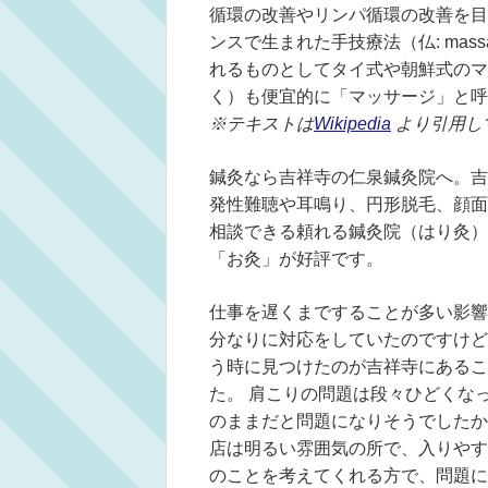
循環の改善やリンパ循環の改善を目
ンスで生まれた手技療法（仏: ma
れるものとしてタイ式や朝鮮式のマ
く）も便宜的に「マッサージ」と呼
※テキストは
Wikipedia
より引用し
鍼灸なら吉祥寺の仁泉鍼灸院へ。吉
発性難聴や耳鳴り、円形脱毛、顔面
相談できる頼れる鍼灸院（はり灸）
「お灸」が好評です。
仕事を遅くまですることが多い影響
分なりに対応をしていたのですけど
う時に見つけたのが吉祥寺にあるこ
た。 肩こりの問題は段々ひどくな
のままだと問題になりそうでしたか
店は明るい雰囲気の所で、入りやす
のことを考えてくれる方で、問題に