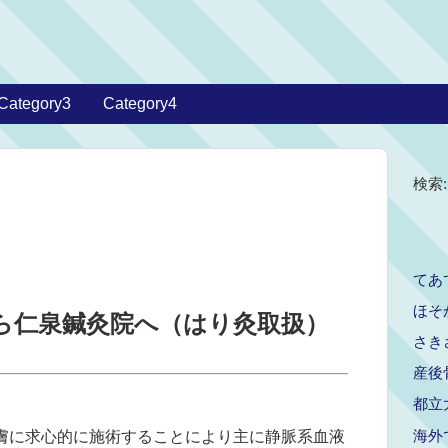
Category3
Category4
検索:
てあ
ほそ
ら仁泉鍼灸院へ（はり灸取扱）
さき
産後
都立
海外
は、皮膚に求心的に施術することにより主に静脈系血液